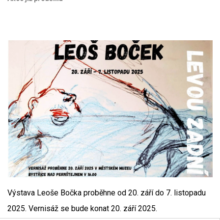
Výstava Leoše Bočka proběhne od 20. září do 7. listopadu
2025. Vernisáž se bude konat 20. září 2025.