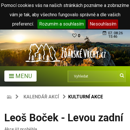
Pomocí cookies vás na našich stránkách poznáme a zobrazíme
vám je tak, aby všechno fungovalo správně a dle vašich
preferencí.
Rozumím a souhlasím
Nesouhlasím
07. 08.26
0
15:46
MENU
KALENDÁŘ AKCÍ
KULTURNÍ AKCE
Leoš Boček - Levou zadní
Akce již proběhla