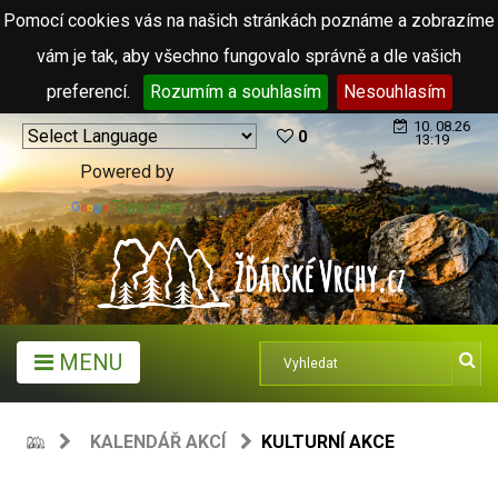
Pomocí cookies vás na našich stránkách poznáme a zobrazíme
vám je tak, aby všechno fungovalo správně a dle vašich
preferencí.
Rozumím a souhlasím
Nesouhlasím
10. 08.26
0
13:19
Powered by
Translate
MENU
KALENDÁŘ AKCÍ
KULTURNÍ AKCE