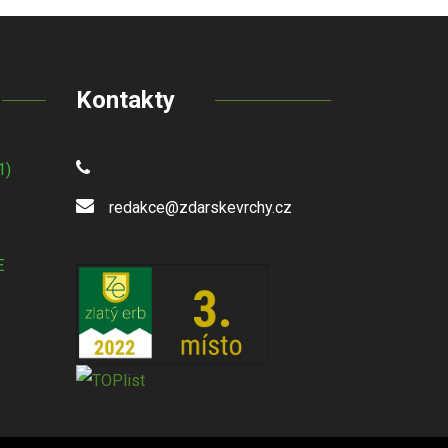
Kontakty
1)
redakce@zdarskevrchy.cz
E