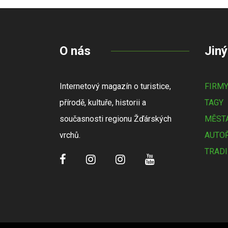
O nás
Jiný
Internetový magazín o turistice,
FIRM
přírodě, kultuře, historii a
TAGY
současnosti regionu Žďárských
MĚSTA
vrchů.
AUTOŘ
TRADI