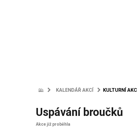
KALENDÁŘ AKCÍ
KULTURNÍ AKC
Uspávání broučků
Akce již proběhla