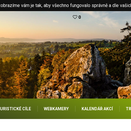
brazíme vám je tak, aby všechno fungovalo správně a dle vašic
0
URISTICKÉ CÍLE
WEBKAMERY
KALENDÁŘ AKCÍ
TR