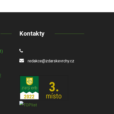
Kontakty
1)
redakce@zdarskevrchy.cz
E