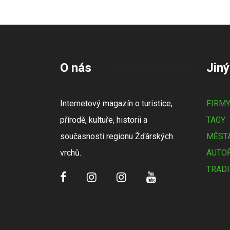
O nás
Jiný
Internetový magazín o turistice,
FIRM
přírodě, kultuře, historii a
TAGY
současnosti regionu Žďárských
MĚSTA
vrchů.
AUTOŘ
TRADI