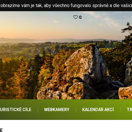
brazíme vám je tak, aby všechno fungovalo správně a dle vašic
0
URISTICKÉ CÍLE
WEBKAMERY
KALENDÁŘ AKCÍ
TR
E