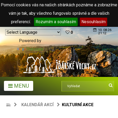
Pomocí cookies vás na našich stránkách poznáme a zobrazíme
vám je tak, aby všechno fungovalo správně a dle vašich
preferencí.
Rozumím a souhlasím
Nesouhlasím
10. 08.26
0
21:12
Powered by
Translate
MENU
KALENDÁŘ AKCÍ
KULTURNÍ AKCE