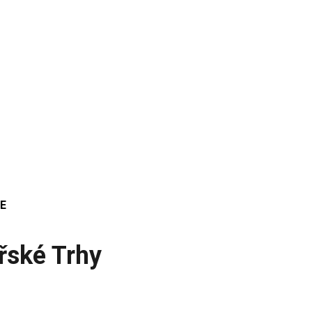
E
ské Trhy