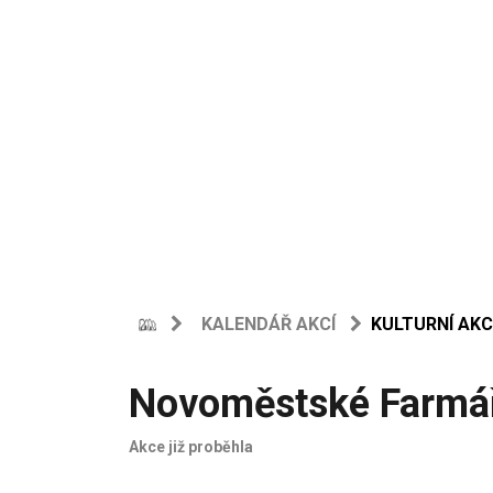
KALENDÁŘ AKCÍ
KULTURNÍ AKC
Novoměstské Farmář
Akce již proběhla