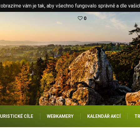
brazíme vám je tak, aby všechno fungovalo správně a dle vašic
0
URISTICKÉ CÍLE
WEBKAMERY
KALENDÁŘ AKCÍ
TR