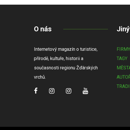
O nás
Jiný
Internetový magazín o turistice,
FIRM
přírodě, kultuře, historii a
TAGY
současnosti regionu Žďárských
MĚSTA
vrchů.
AUTOŘ
TRADI