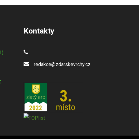
Kontakty
1)
redakce@zdarskevrchy.cz
E