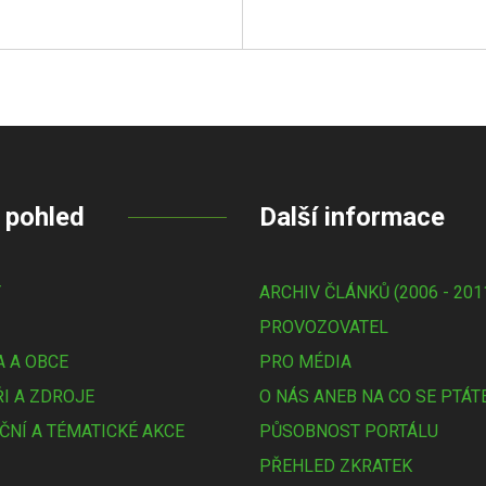
 pohled
Další informace
Y
ARCHIV ČLÁNKŮ (2006 - 201
PROVOZOVATEL
 A OBCE
PRO MÉDIA
I A ZDROJE
O NÁS ANEB NA CO SE PTÁT
ČNÍ A TÉMATICKÉ AKCE
PŮSOBNOST PORTÁLU
PŘEHLED ZKRATEK