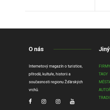
O nás
Jiný
Internetový magazín o turistice,
FIRM
přírodě, kultuře, historii a
TAGY
současnosti regionu Žďárských
MĚSTA
vrchů.
AUTOŘ
TRADI