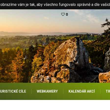
brazíme vám je tak, aby všechno fungovalo správně a dle vašic
0
URISTICKÉ CÍLE
WEBKAMERY
KALENDÁŘ AKCÍ
TR