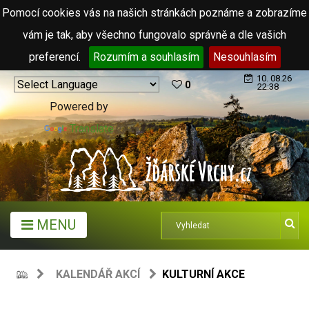
Pomocí cookies vás na našich stránkách poznáme a zobrazíme
vám je tak, aby všechno fungovalo správně a dle vašich
preferencí.
Rozumím a souhlasím
Nesouhlasím
10. 08.26
0
22:38
Powered by
Translate
MENU
KALENDÁŘ AKCÍ
KULTURNÍ AKCE