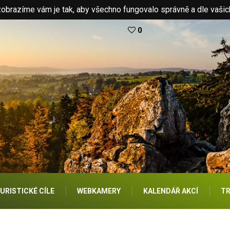
brazíme vám je tak, aby všechno fungovalo správně a dle vašic
0
URISTICKÉ CÍLE
WEBKAMERY
KALENDÁŘ AKCÍ
TR