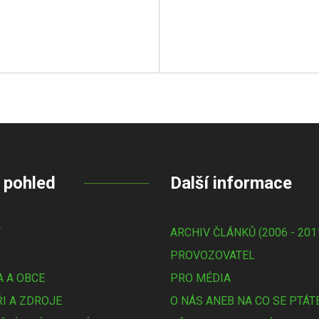
 pohled
Další informace
Y
ARCHIV ČLÁNKŮ (2006 - 201
PROVOZOVATEL
 A OBCE
PRO MÉDIA
I A ZDROJE
O NÁS ANEB NA CO SE PTÁT