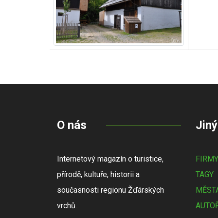
O nás
Jiný
Internetový magazín o turistice,
FIRM
přírodě, kultuře, historii a
TAGY
současnosti regionu Žďárských
MĚSTA
vrchů.
AUTOŘ