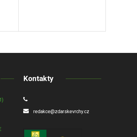
Kontakty
1)
redakce@zdarskevrchy.cz
E