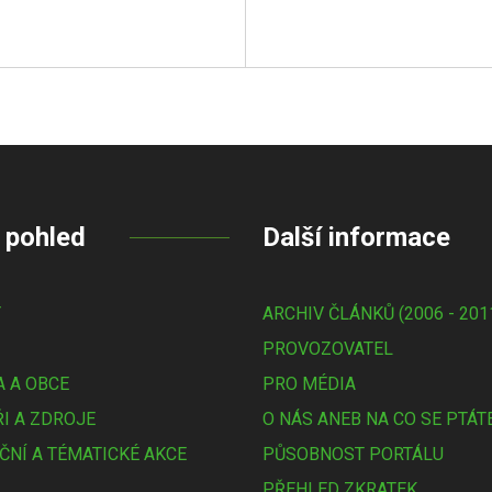
 pohled
Další informace
Y
ARCHIV ČLÁNKŮ (2006 - 201
PROVOZOVATEL
 A OBCE
PRO MÉDIA
I A ZDROJE
O NÁS ANEB NA CO SE PTÁT
ČNÍ A TÉMATICKÉ AKCE
PŮSOBNOST PORTÁLU
PŘEHLED ZKRATEK