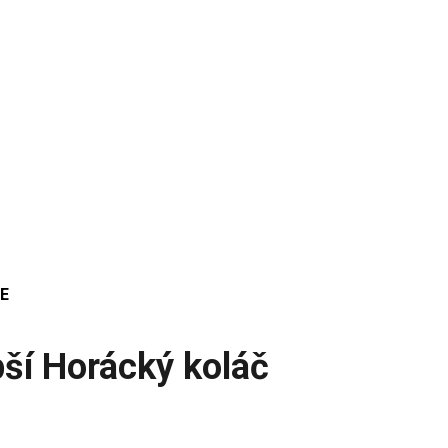
E
pší Horácký koláč