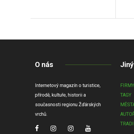
O nás
Jiný
Internetový magazín o turistice,
FIRM
přírodě, kultuře, historii a
TAGY
současnosti regionu Žďárských
MĚSTA
vrchů.
AUTOŘ
TRADI