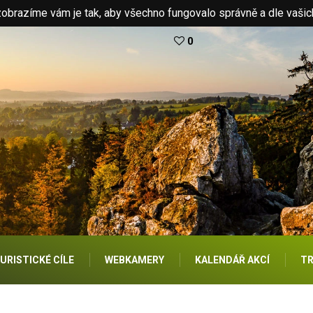
brazíme vám je tak, aby všechno fungovalo správně a dle vašic
0
URISTICKÉ CÍLE
WEBKAMERY
KALENDÁŘ AKCÍ
TR