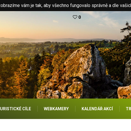
brazíme vám je tak, aby všechno fungovalo správně a dle vašic
0
URISTICKÉ CÍLE
WEBKAMERY
KALENDÁŘ AKCÍ
TR