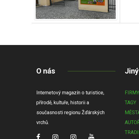
O nás
Jiný
Internetový magazín o turistice,
FIRM
přírodě, kultuře, historii a
TAGY
současnosti regionu Žďárských
MĚSTA
vrchů.
AUTOŘ
TRADI