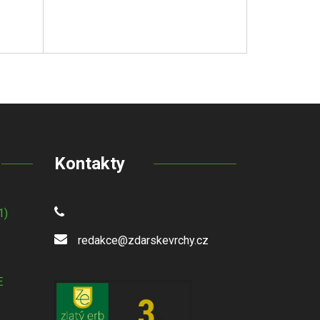
Kontakty
1)
redakce@zdarskevrchy.cz
E