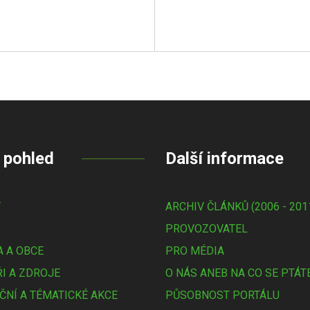
 pohled
Další informace
Y
ARCHIV ČLÁNKŮ (2006 - 201
PROVOZOVATEL
 A OBCE
PRO MÉDIA
I A ZDROJE
O NÁS ANEB NA CO SE PTÁT
ČNÍ A TÉMATICKÉ AKCE
PŮSOBNOST PORTÁLU