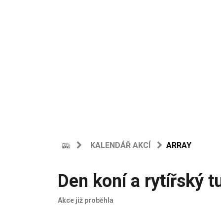
KALENDÁŘ AKCÍ
ARRAY
Den koní a rytířský t
Akce již proběhla