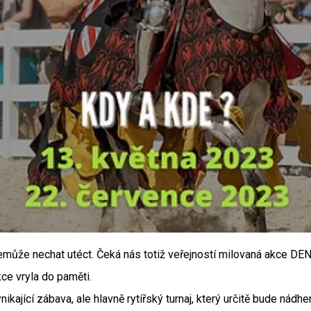
může nechat utéct. Čeká nás totiž veřejností milovaná akce DEN 
ce vryla do paměti.
vynikající zábava, ale hlavně rytířský turnaj, který určitě bude n