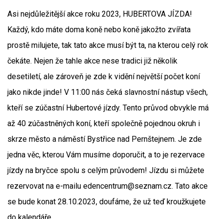
Asi nejdůležitější akce roku 2023, HUBERTOVA JÍZDA!
Každý, kdo máte doma koně nebo koně jakožto zvířata
prostě milujete, tak tato akce musí být ta, na kterou celý rok
čekáte. Nejen že tahle akce nese tradici již několik
desetiletí, ale zároveň je zde k vidění největší počet koní
jako nikde jinde! V 11:00 nás čeká slavnostní nástup všech,
kteří se zúčastní Hubertové jízdy. Tento průvod obvykle má
až 40 zúčastněných koní, kteří společně pojednou okruh i
skrze město a náměstí Bystřice nad Pernštejnem. Je zde
jedna věc, kterou Vám musíme doporučit, a to je rezervace
jízdy na bryčce spolu s celým průvodem! Jízdu si můžete
rezervovat na e-mailu edencentrum@seznam.cz. Tato akce
se bude konat 28.10.2023, doufáme, že už teď kroužkujete
do kalendáře.