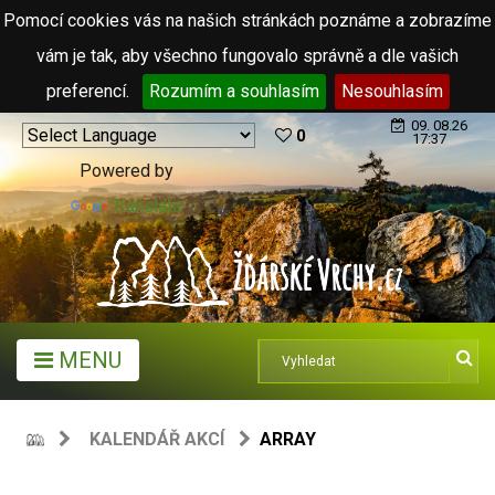
Pomocí cookies vás na našich stránkách poznáme a zobrazíme
vám je tak, aby všechno fungovalo správně a dle vašich
preferencí.
Rozumím a souhlasím
Nesouhlasím
09. 08.26
0
17:37
Powered by
Translate
MENU
KALENDÁŘ AKCÍ
ARRAY