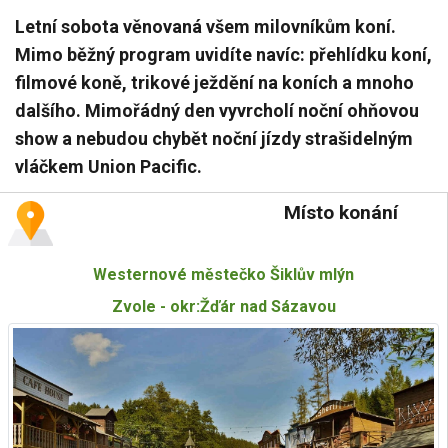
Letní sobota věnovaná všem milovníkům koní.
Mimo běžný program uvidíte navíc: přehlídku koní,
filmové koně, trikové ježdění na koních a mnoho
dalšího. Mimořádný den vyvrcholí noční ohňovou
show a nebudou chybět noční jízdy strašidelným
vláčkem Union Pacific.
Místo konání
Westernové městečko Šiklův mlýn
Zvole - okr:Žďár nad Sázavou