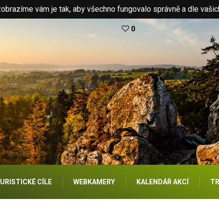
brazíme vám je tak, aby všechno fungovalo správně a dle vašic
0
URISTICKÉ CÍLE
WEBKAMERY
KALENDÁŘ AKCÍ
TR