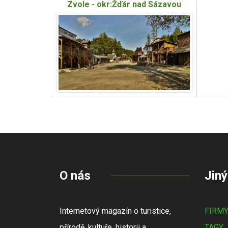
Zvole - okr:Žďár nad Sázavou
O nás
Jiný
Internetový magazín o turistice,
FIRM
přírodě, kultuře, historii a
TAGY