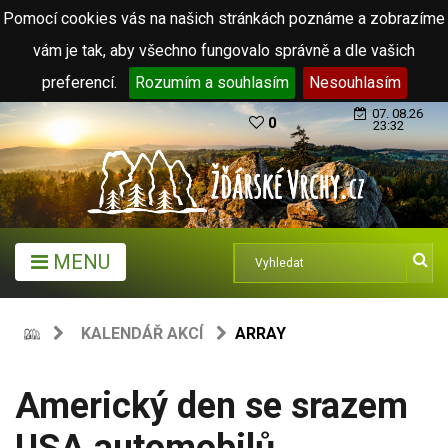
Pomocí cookies vás na našich stránkách poznáme a zobrazíme
vám je tak, aby všechno fungovalo správně a dle vašich
preferencí.
Rozumím a souhlasím
Nesouhlasím
07. 08.26
0
23:32
MENU
KALENDÁŘ AKCÍ
ARRAY
Americký den se srazem