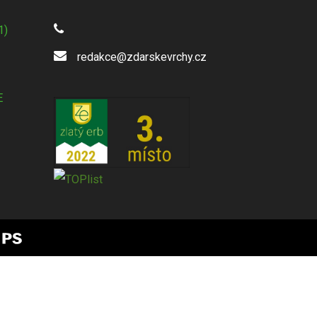
1)
redakce@zdarskevrchy.cz
E