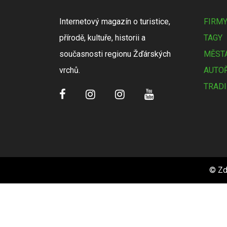
Internetový magazín o turistice,
FIRM
přírodě, kultuře, historii a
TAGY
současnosti regionu Žďárských
MĚSTA
vrchů.
AUTOŘ
TRADI
© Zd