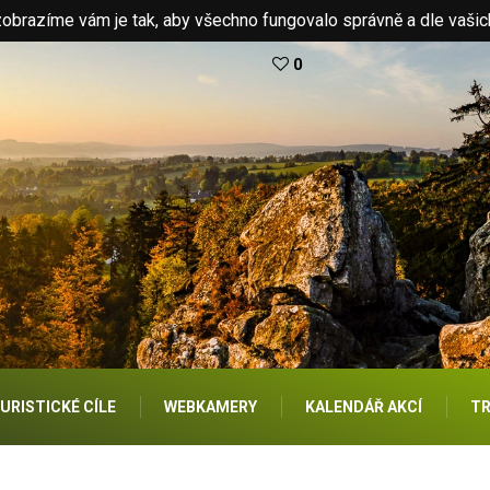
brazíme vám je tak, aby všechno fungovalo správně a dle vašic
0
URISTICKÉ CÍLE
WEBKAMERY
KALENDÁŘ AKCÍ
TR