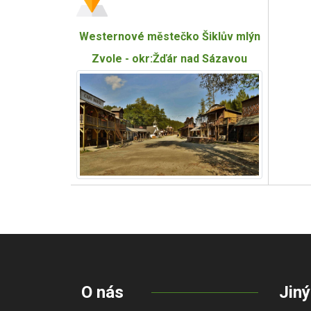
Westernové městečko Šiklův mlýn
Zvole - okr:Žďár nad Sázavou
O nás
Jiný