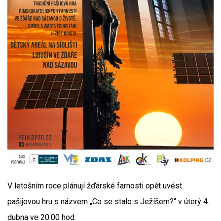
V letošním roce plánují žďárské farnosti opět uvést
pašijovou hru s názvem „Co se stalo s Ježíšem?“ v úterý 4.
dubna ve 20.00 hod.