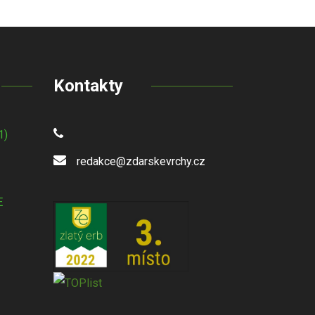
Kontakty
1)
redakce@zdarskevrchy.cz
E