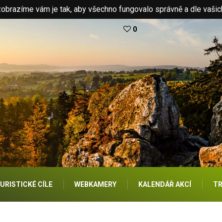
brazíme vám je tak, aby všechno fungovalo správně a dle vašic
0
URISTICKÉ CÍLE
WEBKAMERY
KALENDÁŘ AKCÍ
TR