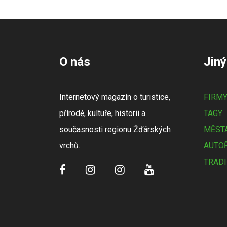
O nás
Jiný
Internetový magazín o turistice,
FIRM
přírodě, kultuře, historii a
TAGY
současnosti regionu Žďárských
MĚSTA
vrchů.
AUTOŘ
TRADI