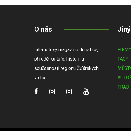
O nás
Jiný
Internetový magazín o turistice,
FIRM
přírodě, kultuře, historii a
TAGY
současnosti regionu Žďárských
MĚSTA
vrchů.
AUTOŘ
TRADI