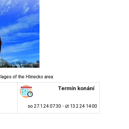
ages of the Hlinecko area.
Termín konání
so 27.1.24 07:30 - út 13.2.24 14:00