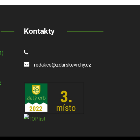
Kontakty
1)
redakce@zdarskevrchy.cz
E