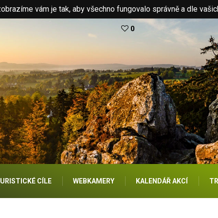
brazíme vám je tak, aby všechno fungovalo správně a dle vašic
0
URISTICKÉ CÍLE
WEBKAMERY
KALENDÁŘ AKCÍ
TR