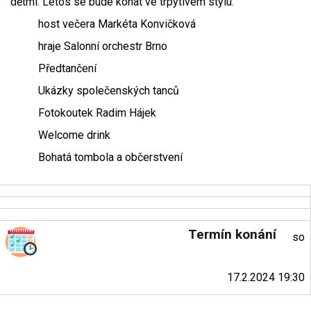
dětmi. Letos se bude konat ve trpytivém stylu.
host večera Markéta Konvičková
hraje Salonní orchestr Brno
Předtančení
Ukázky společenských tanců
Fotokoutek Radim Hájek
Welcome drink
Bohatá tombola a občerstvení
Termín konání
so
17.2.2024 19:30