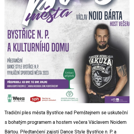
Tradiční ples města Bystřice nad Pernštejnem se uskuteční
s bohatým programem a hostem večera Václavem Noidem
Bártou. Předtančení zajistí Dance Style Bystřice n. P. a