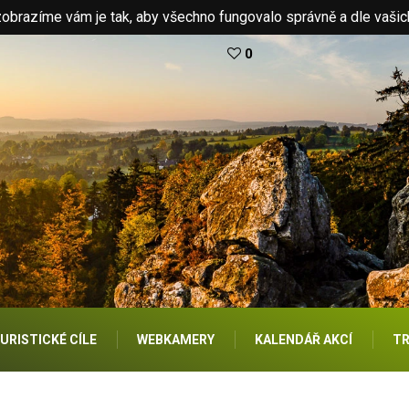
brazíme vám je tak, aby všechno fungovalo správně a dle vašic
0
URISTICKÉ CÍLE
WEBKAMERY
KALENDÁŘ AKCÍ
TR