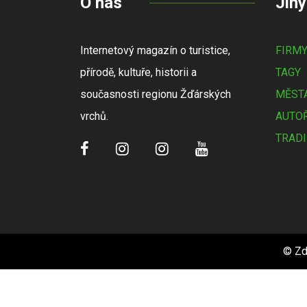
O nás
Jiný
Internetový magazín o turistice,
FIRM
přírodě, kultuře, historii a
TAGY
současnosti regionu Žďárských
MĚSTA
vrchů.
AUTOŘ
TRADI
© Zd