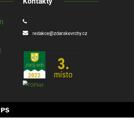
Kontakty
1)
redakce@zdarskevrchy.cz
E