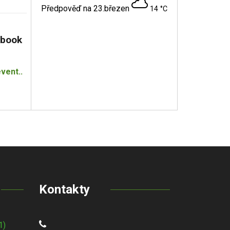
Předpověď na 23.březen
14 °C
book
vent..
Kontakty
1)