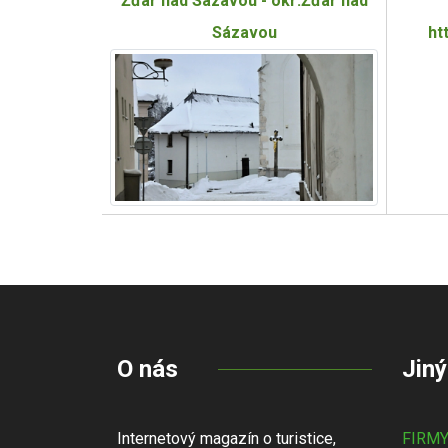
Žďár nad Sázavou - okr:Žďár nad
Sázavou
ht
O nás
Jiný
Internetový magazín o turistice,
FIRM