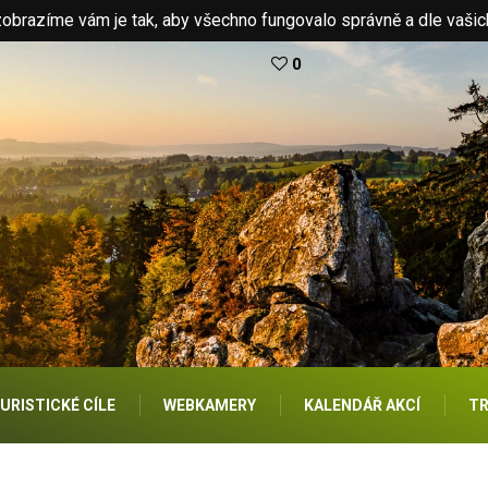
brazíme vám je tak, aby všechno fungovalo správně a dle vašic
0
URISTICKÉ CÍLE
WEBKAMERY
KALENDÁŘ AKCÍ
TR