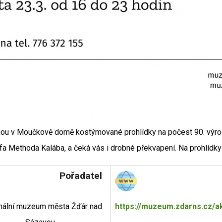
hnou v Moučkově domě kostýmované prohlídky na počest 90. výro
afa Methoda Kalába, a čeká vás i drobné překvapení. Na prohlídk
Pořadatel
nální muzeum města Žďár nad
https://muzeum.zdarns.cz/ak