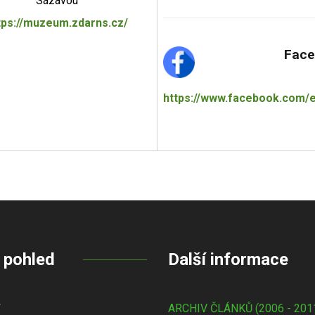
Sázavou
tps://muzeum.zdarns.cz/
Face
https://www.facebook.com/e
 pohled
Další informace
Y
ARCHIV ČLÁNKŮ (2006 - 201