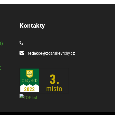
Kontakty
1)
redakce@zdarskevrchy.cz
E