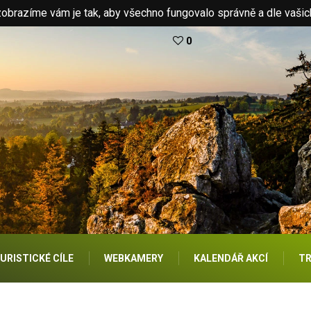
brazíme vám je tak, aby všechno fungovalo správně a dle vašic
0
URISTICKÉ CÍLE
WEBKAMERY
KALENDÁŘ AKCÍ
TR