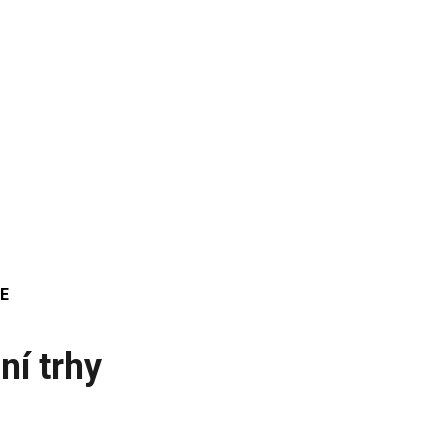
E
ní trhy