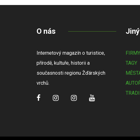
O nás
Jiný
Internetový magazín o turistice,
FIRM
přírodě, kultuře, historii a
TAGY
současnosti regionu Žďárských
MĚSTA
vrchů.
AUTOŘ
TRADI