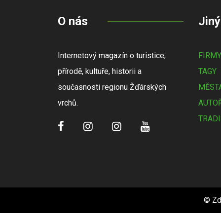
O nás
Jiný
Internetový magazín o turistice,
FIRM
přírodě, kultuře, historii a
TAGY
současnosti regionu Žďárských
MĚSTA
vrchů.
AUTOŘ
TRADI
© Zd