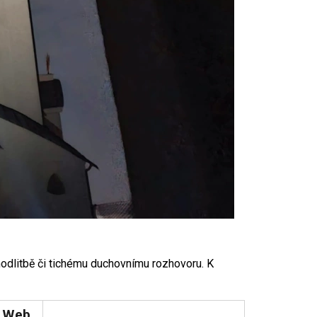
 modlitbě či tichému duchovnímu rozhovoru. K
Web