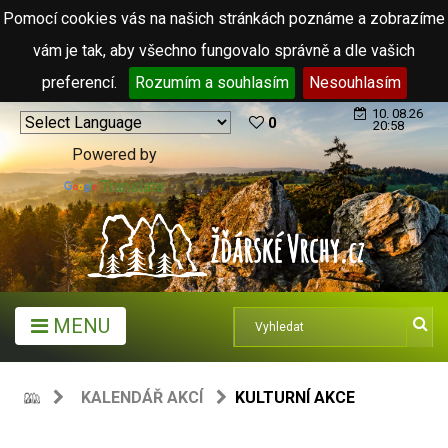
Pomocí cookies vás na našich stránkách poznáme a zobrazíme
vám je tak, aby všechno fungovalo správně a dle vašich
preferencí.
Rozumím a souhlasím
Nesouhlasím
10. 08.26
0
20:58
Powered by
Translate
MENU
KALENDÁŘ AKCÍ
KULTURNÍ AKCE