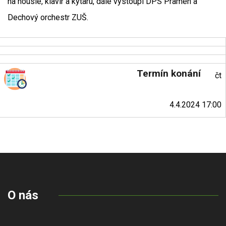
na housle, klavír a kytaru, dále vystoupí DPS Pramen a
Dechový orchestr ZUŠ.
Termín konání
čt
4.4.2024 17:00
O nás