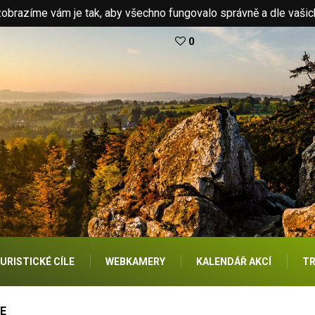
brazíme vám je tak, aby všechno fungovalo správně a dle vašic
0
URISTICKÉ CÍLE
WEBKAMERY
KALENDÁŘ AKCÍ
TR
E