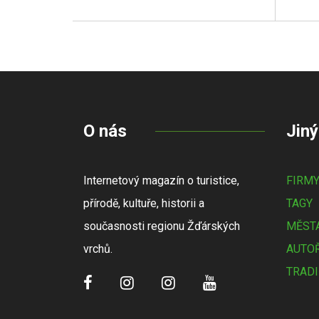
O nás
Jiný
Internetový magazín o turistice,
FIRM
přírodě, kultuře, historii a
TAGY
současnosti regionu Žďárských
MĚSTA
vrchů.
AUTOŘ
TRADI