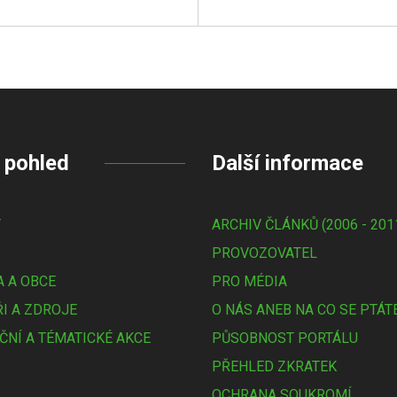
 pohled
Další informace
Y
ARCHIV ČLÁNKŮ (2006 - 201
PROVOZOVATEL
 A OBCE
PRO MÉDIA
I A ZDROJE
O NÁS ANEB NA CO SE PTÁT
ČNÍ A TÉMATICKÉ AKCE
PŮSOBNOST PORTÁLU
PŘEHLED ZKRATEK
OCHRANA SOUKROMÍ