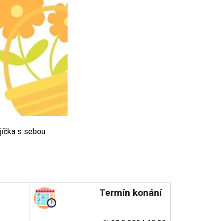
jíčka s sebou.
Termín konání