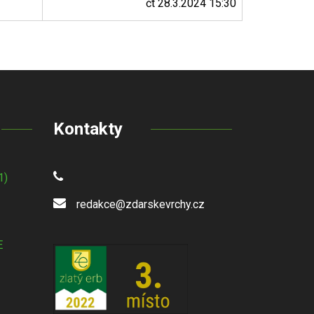
čt 28.3.2024 15:30
Kontakty
1)
redakce@zdarskevrchy.cz
E