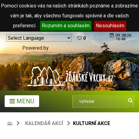
Pomocí cookies vás na našich stránkách poznáme a zobrazíme
vám je tak, aby všechno fungovalo správně a dle vašich
preferencí.
Rozumím a souhlasím
Nesouhlasím
09. 08.26
0
16:48
Powered by
Translate
MENU
KALENDÁŘ AKCÍ
KULTURNÍ AKCE