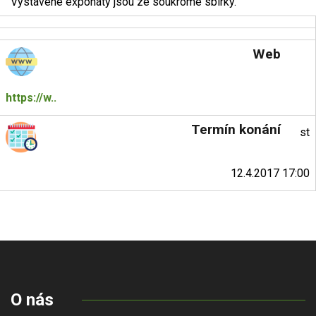
Vystavené exponáty jsou ze soukromé sbírky.
Web
https://w..
Termín konání
st
12.4.2017 17:00
O nás