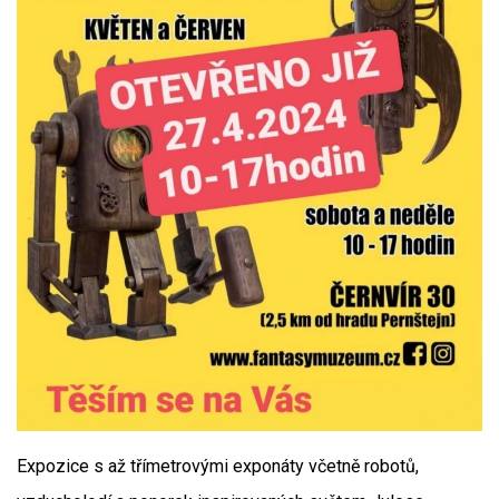
Expozice s až třímetrovými exponáty včetně robotů,