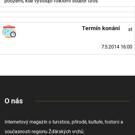
podzemí, kde vystoupí folklórní soubor Groš.
Termín konání
st
7.5.2014 16:00
O nás
Internetový magazín o turistice, přírodě, kultuře, historii a
současnosti regionu Žďárských vrchů.