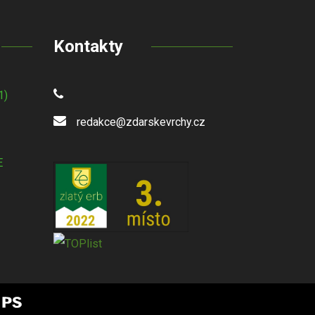
Kontakty
1)
redakce@zdarskevrchy.cz
E