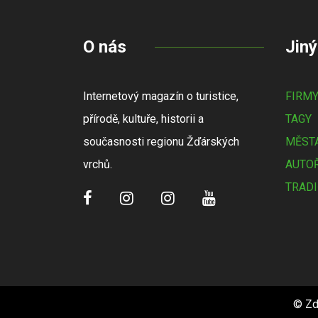
O nás
Jiný
Internetový magazín o turistice,
FIRM
přírodě, kultuře, historii a
TAGY
současnosti regionu Žďárských
MĚSTA
vrchů.
AUTOŘ
TRADI
© Zd