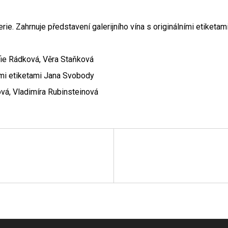
ie. Zahrnuje představení galerijního vína s originálními etiketa
ie Rádková, Věra Staňková
ními etiketami Jana Svobody
ová, Vladimíra Rubinsteinová