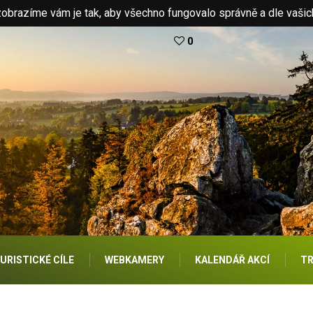
brazíme vám je tak, aby všechno fungovalo správně a dle vašic
0
URISTICKÉ CÍLE
WEBKAMERY
KALENDÁŘ AKCÍ
TR