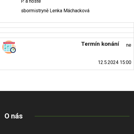
P. a hosté
sbormistryně Lenka Máchacková
Termín konání
ne
12.5.2024 15:00
O nás