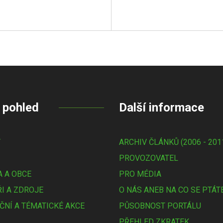
 pohled
Další informace
Y
ARCHIV ČLÁNKŮ (2006 - 201
PROVOZOVATEL
 A OBCE
PRO MÉDIA
I A ZDROJE
O NÁS ANEB NA CO SE PTÁT
ČNÍ A TÉMATICKÉ AKCE
PŮSOBNOST PORTÁLU
PŘEHLED ZKRATEK