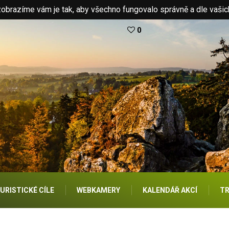
brazíme vám je tak, aby všechno fungovalo správně a dle vašic
0
URISTICKÉ CÍLE
WEBKAMERY
KALENDÁŘ AKCÍ
TR