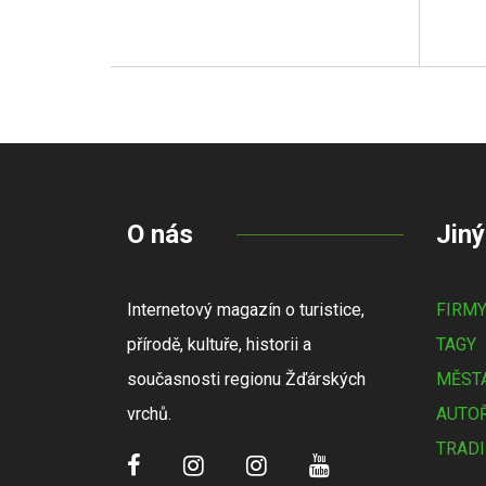
O nás
Jiný
Internetový magazín o turistice,
FIRM
přírodě, kultuře, historii a
TAGY
současnosti regionu Žďárských
MĚSTA
vrchů.
AUTOŘ
TRADI