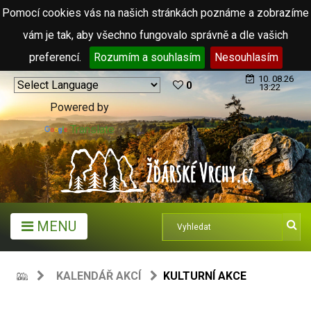
Pomocí cookies vás na našich stránkách poznáme a zobrazíme
vám je tak, aby všechno fungovalo správně a dle vašich
preferencí.
Rozumím a souhlasím
Nesouhlasím
10. 08.26
0
13:22
Powered by
Translate
MENU
KALENDÁŘ AKCÍ
KULTURNÍ AKCE