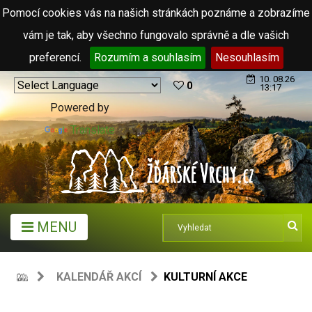
Pomocí cookies vás na našich stránkách poznáme a zobrazíme
vám je tak, aby všechno fungovalo správně a dle vašich
preferencí.
Rozumím a souhlasím
Nesouhlasím
10. 08.26
0
13:17
Powered by
Translate
MENU
KALENDÁŘ AKCÍ
KULTURNÍ AKCE