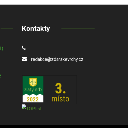
Kontakty
1)
redakce@zdarskevrchy.cz
E