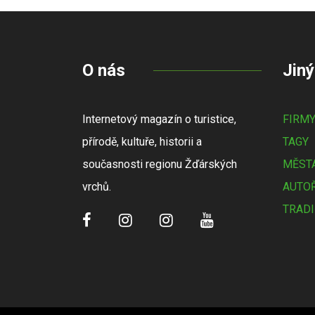
O nás
Jiný
Internetový magazín o turistice,
FIRM
přírodě, kultuře, historii a
TAGY
současnosti regionu Žďárských
MĚSTA
vrchů.
AUTOŘ
TRADI