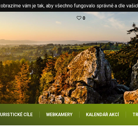
brazíme vám je tak, aby všechno fungovalo správně a dle vašic
0
URISTICKÉ CÍLE
WEBKAMERY
KALENDÁŘ AKCÍ
TR