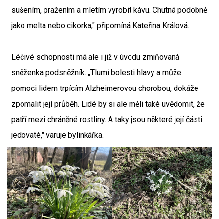
sušením, pražením a mletím vyrobit kávu. Chutná podobně
jako melta nebo cikorka," připomíná Kateřina Králová.
Léčivé schopnosti má ale i již v úvodu zmiňovaná
sněženka podsněžník. „Tlumí bolesti hlavy a může
pomoci lidem trpícím Alzheimerovou chorobou, dokáže
zpomalit její průběh. Lidé by si ale měli také uvědomit, že
patří mezi chráněné rostliny. A taky jsou některé její části
jedovaté," varuje bylinkářka.