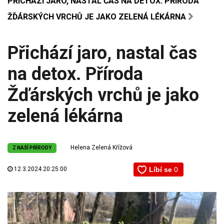
PŘICHÁZÍ JARO, NASTAL ČAS NA DETOX. PŘÍRODA
ŽĎÁRSKÝCH VRCHŮ JE JAKO ZELENÁ LÉKÁRNA
Přichází jaro, nastal čas
na detox. Příroda
Žďárských vrchů je jako
zelená lékárna
Helena Zelená Křížová
Z NAŠÍ PŘÍRODY
12.3.2024 20:25:00