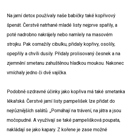
Na jarní detox používaly naše babičky také kopřivový
špenát. Čerstvě natrhané mladé listy nejprve spařily, a
poté nadrobno nakrájely nebo namlely na masovém
strojku. Pak osmažily cibulku, přidaly kopřivy, osolily,
opepřily a chvíli dusily. Přidaly prolisovaný česnek a na
zjemnění smetanu zahuštěnou hladkou moukou. Nakonec
vmíchaly jedno či dvě vajíčka.
Podobně ozdravné účinky jako kopřiva má také smetanka
lékařská. Čerstvé jarní listy pampelišek lze přidat do
nejrůznějších salátů. „Pomáhají na trávení, na játra a jsou
močopudné. A využívají se také pampelišková poupata,
nakládají se jako kapary. Z kořene je zase možné