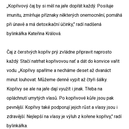
„Kopřivový čaj by si měl na jaře dopřát každý. Posiluje
imunitu, zmírňuje příznaky některých onemocnění, pomáhá
při únavě a má detoxikační účinky," radí nadšená
bylinkářka Kateřina Králová.
Čaj z čerstvých kopřiv prý zvládne připravit naprosto
každý. Stačí natrhat kopřivovou nať a dát do konvice vařit
vodu. „Kopřivy spaříme a necháme deset až dvanáct
minut louhovat. Můžeme denně vypít až čtyři šálky.
Kopřivy se ale na jaře dají využít i jinak. Třeba na
opláchnutí umytých vlasů. Po kopřivové kůře jsou pak
pevnější. Kopřivy také podporují jejich růst a vlasy jsou i
zdravější. Nejlepší na vlasy je výluh z kořene kopřivy," radí
bylinkářka.