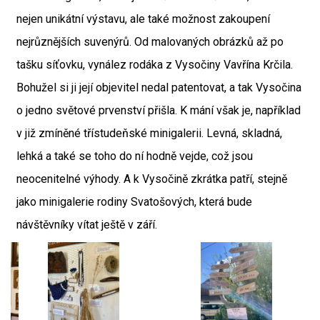
nejen unikátní výstavu, ale také možnost zakoupení
nejrůznějších suvenýrů. Od malovaných obrázků až po
tašku síťovku, vynález rodáka z Vysočiny Vavřína Krčila.
Bohužel si ji její objevitel nedal patentovat, a tak Vysočina
o jedno světové prvenství přišla. K mání však je, například
v již zmíněné třístudeňské minigalerii. Levná, skladná,
lehká a také se toho do ní hodně vejde, což jsou
neocenitelné výhody. A k Vysočině zkrátka patří, stejně
jako minigalerie rodiny Svatošových, která bude
návštěvníky vítat ještě v září.