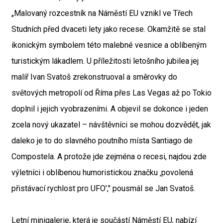
„Malovaný rozcestník na Náměstí EU vznikl ve Třech
Studních před dvaceti lety jako recese. Okamžitě se stal
ikonickým symbolem této malebné vesnice a oblíbeným
turistickým lákadlem. U příležitosti letošního jubilea jej
malíř Ivan Svatoš zrekonstruoval a směrovky do
světových metropolí od Říma přes Las Vegas až po Tokio
doplnil i jejich vyobrazeními. A objevil se dokonce i jeden
zcela nový ukazatel – návštěvníci se mohou dozvědět, jak
daleko je to do slavného poutního místa Santiago de
Compostela. A protože jde zejména o recesi, najdou zde
výletníci i oblíbenou humoristickou značku ‚povolená
přistávací rychlost pro UFO'," pousmál se Jan Svatoš.
Letní minigalerie, která je součástí Náměstí EU, nabízí