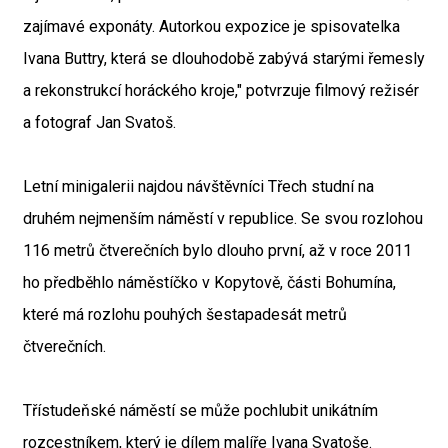
zajímavé exponáty. Autorkou expozice je spisovatelka
Ivana Buttry, která se dlouhodobě zabývá starými řemesly
a rekonstrukcí horáckého kroje," potvrzuje filmový režisér
a fotograf Jan Svatoš.
Letní minigalerii najdou návštěvníci Třech studní na
druhém nejmenším náměstí v republice. Se svou rozlohou
116 metrů čtverečních bylo dlouho první, až v roce 2011
ho předběhlo náměstíčko v Kopytově, části Bohumína,
které má rozlohu pouhých šestapadesát metrů
čtverečních.
Třístudeňské náměstí se může pochlubit unikátním
rozcestníkem, který je dílem malíře Ivana Svatoše.