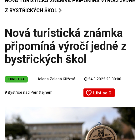
NOVÁ TURISTICKÁ ZNÁMKA PŘIPOMÍNÁ VÝROČÍ JEDNÉ
Z BYSTŘICKÝCH ŠKOL
Nová turistická známka
připomíná výročí jedné z
bystřických škol
Helena Zelená Křížová
24.3.2022 23:30:00
TURISTIKA
Bystřice nad Pernštejnem