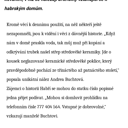
habrským domům.
Kromě věcí k dennímu použití, na něž někteří ještě
nezapomněli, jsou k vidění i věci z dávnější historie. „Když
nám v domě praskla voda, tak můj muž při kopání a
odkrývání trubek našel střep středověké keramiky. Jde o
kousek neglazované keramické středověké poklice, který
pravděpodobně pochází ze třináctého až patnáctého století,"
popsala unikátní nález Andrea Buchtová.
Zájemci o historii Habří se mohou do statku číslo popisné
jedna přijet podívat. „
M
ohou
si domluvit prohlídku na
telefonním
čísle
777 404 564. Vstupné je dobrovolné,"
vzkazují manželé Buchtovi.