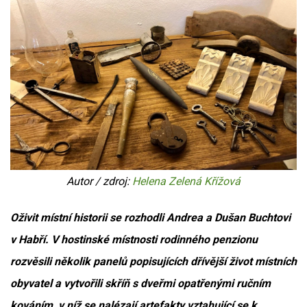
Autor / zdroj:
Helena Zelená Křížová
Oživit místní historii se rozhodli Andrea a Dušan Buchtovi
v Habří. V hostinské místnosti rodinného penzionu
rozvěsili několik panelů popisujících dřívější život místních
obyvatel a vytvořili skříň s dveřmi opatřenými ručním
kováním, v níž se nalézají artefakty vztahující se k