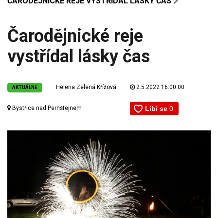
ČARODĚJNICKÉ REJE VYSTŘÍDAL LÁSKY ČAS
Čarodějnické reje
vystřídal lásky čas
Helena Zelená Křížová
2.5.2022 16:00:00
AKTUÁLNĚ
Bystřice nad Pernštejnem