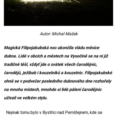
Autor: Michal Mašek
Magická Filipojakubská noc ukončila vládu měsíce
dubna. Lidé v obcích a městech na Vysočině se na ni již
tradičně těší, vždyť jde o svátek všech čarodějnic,
čarodějů, ježibab i kouzelníků a kouzelnic. Filipojakubské
ohně se v podvečer posledního dubnového dne rozhořely
na mnoha místech, mnohde si lidé pálení čarodějnic
užívali ve velkém stylu.
Nejinak tomu bylo v Bystřici nad Pernštejnem, kde se