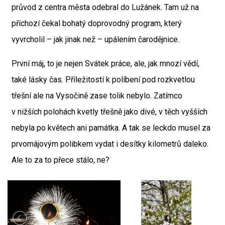
průvod z centra města odebral do Lužánek. Tam už na
příchozí čekal bohatý doprovodný program, který
vyvrcholil – jak jinak než – upálením čarodějnice.
První máj, to je nejen Svátek práce, ale, jak mnozí vědí,
také lásky čas. Příležitostí k políbení pod rozkvetlou
třešní ale na Vysočině zase tolik nebylo. Zatímco
v nižších polohách kvetly třešně jako divé, v těch vyšších
nebyla po květech ani památka. A tak se leckdo musel za
prvomájovým polibkem vydat i desítky kilometrů daleko.
Ale to za to přece stálo, ne?