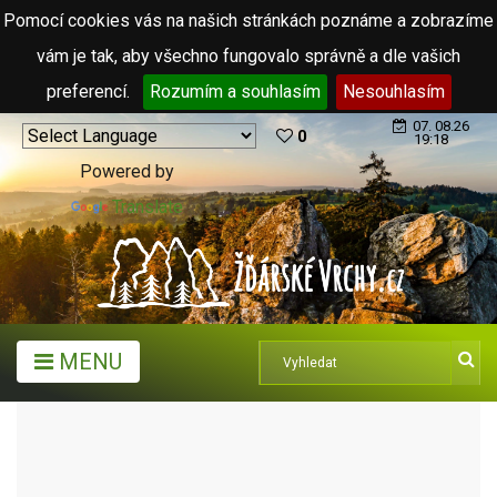
Pomocí cookies vás na našich stránkách poznáme a zobrazíme
vám je tak, aby všechno fungovalo správně a dle vašich
preferencí.
Rozumím a souhlasím
Nesouhlasím
07. 08.26
0
19:18
Powered by
Translate
MENU
MĚSTA A OBCE
MĚSTYSE