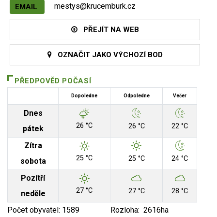
mestys@krucemburk.cz
EMAIL
PŘEJÍT NA WEB
OZNAČIT JAKO VÝCHOZÍ BOD
PŘEDPOVĚD POČASÍ
Dopoledne
Odpoledne
Večer
Dnes
26 °C
26 °C
22 °C
pátek
Zítra
25 °C
25 °C
24 °C
sobota
Pozítří
27 °C
27 °C
28 °C
neděle
Počet obyvatel: 1589 Rozloha: 2616ha