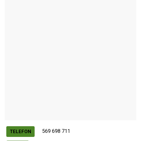
KRUCEMBURK
Autor / Zdroj: RUIAN
569 698 711
TELEFON