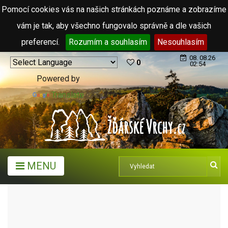
Pomocí cookies vás na našich stránkách poznáme a zobrazíme
vám je tak, aby všechno fungovalo správně a dle vašich
preferencí.
Rozumím a souhlasím
Nesouhlasím
08. 08.26
0
02:54
Powered by
Translate
MENU
MĚSTA A OBCE
OBCE