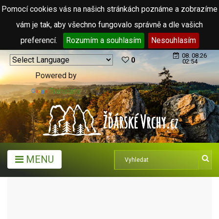
Pomocí cookies vás na našich stránkách poznáme a zobrazíme
vám je tak, aby všechno fungovalo správně a dle vašich
preferencí.
Rozumím a souhlasím
Nesouhlasím
08. 08.26
0
02:54
Powered by
Translate
MENU
MĚSTA A OBCE
OBCE