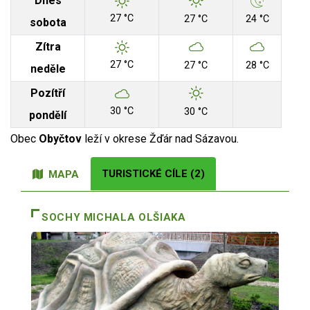
Dnes
27 °C
27 °C
24 °C
sobota
Zítra
27 °C
27 °C
28 °C
neděle
Pozítří
30 °C
30 °C
pondělí
Obec
Obyčtov
leží v okrese Žďár nad Sázavou.
TURISTICKÉ CÍLE (2)
MAPA
SOCHY MICHALA OLŠIAKA