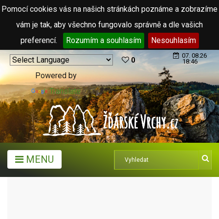
Pomocí cookies vás na našich stránkách poznáme a zobrazíme
vám je tak, aby všechno fungovalo správně a dle vašich
preferencí.
Rozumím a souhlasím
Nesouhlasím
07. 08.26
0
18:46
Powered by
Translate
MENU
MĚSTA A OBCE
OBCE