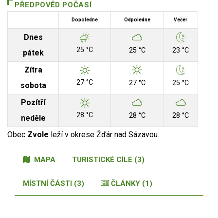
PŘEDPOVĚD POČASÍ
Dopoledne
Odpoledne
Večer
Dnes
25 °C
25 °C
23 °C
pátek
Zítra
27 °C
27 °C
25 °C
sobota
Pozítří
28 °C
28 °C
28 °C
neděle
Obec
Zvole
leží v okrese Žďár nad Sázavou.
MAPA
TURISTICKÉ CÍLE (3)
MÍSTNÍ ČÁSTI (3)
ČLÁNKY (1)