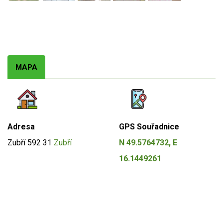
MAPA
Adresa
GPS Souřadnice
Zubří
592 31
Zubří
N 49.5764732, E
16.1449261