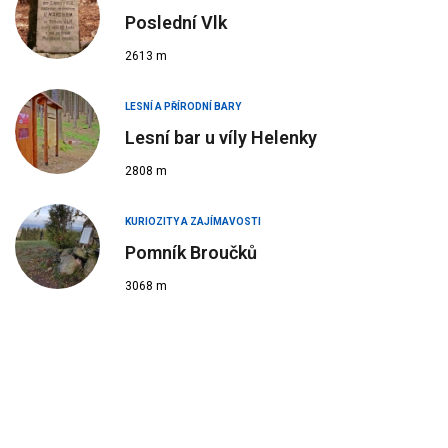
Poslední Vlk
2613 m
LESNÍ A PŘÍRODNÍ BARY
Lesní bar u víly Helenky
2808 m
KURIOZITY A ZAJÍMAVOSTI
Pomník Broučků
3068 m