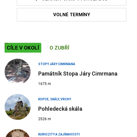
VOLNÉ TERMÍNY
CÍLE V OKOLÍ
O ZUBŘÍ
STOPY JÁRY CIMRMANA
Památník Stopa Járy Cimrmana
1675 m
KOPCE, SKÁLY, VRCHY
Pohledecká skála
2526 m
KURIOZITY A ZAJÍMAVOSTI