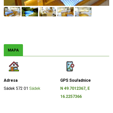
MAPA
Adresa
GPS Souřadnice
Sádek
572 01
Sádek
N 49.7012367, E
16.2257366