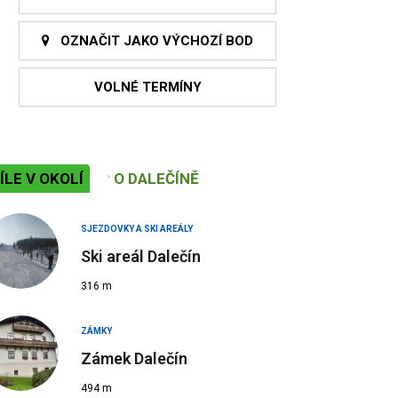
OZNAČIT JAKO VÝCHOZÍ BOD
VOLNÉ TERMÍNY
ÍLE V OKOLÍ
O DALEČÍNĚ
SJEZDOVKY A SKI AREÁLY
Ski areál Dalečín
316 m
ZÁMKY
Zámek Dalečín
494 m