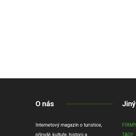
O nás
Jiný
Internetový magazín o turistice,
FIRM
přírodě, kultuře, historii a
TAGY