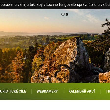
brazíme vám je tak, aby všechno fungovalo správně a dle vašic
0
URISTICKÉ CÍLE
WEBKAMERY
KALENDÁŘ AKCÍ
TR