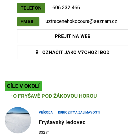
606 332 466
TELEFON
uztracenehokocoura@seznam.cz
EMAIL
PŘEJÍT NA WEB
OZNAČIT JAKO VÝCHOZÍ BOD
CÍLE V OKOLÍ
O FRYŠAVĚ POD ŽÁKOVOU HOROU
PŘÍRODA
KURIOZITY A ZAJÍMAVOSTI
Fryšavský ledovec
332 m