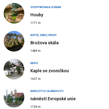
SOCHY MICHALA OLŠIAKA
Houby
1171 m
KOPCE, SKÁLY, VRCHY
Brožova skála
1489 m
KAPLE
Kaple se zvoničkou
1637 m
KURIOZITY A ZAJÍMAVOSTI
náměstí Evropské unie
1739 m