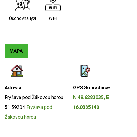
Úschovna lyží
WIFI
MAPA
Adresa
GPS Souřadnice
Fryšava pod Žákovou horou
N 49.6283035, E
51
59204
Fryšava pod
16.0335140
Žákovou horou